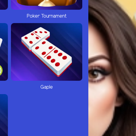
Poker Tournament
Gaple