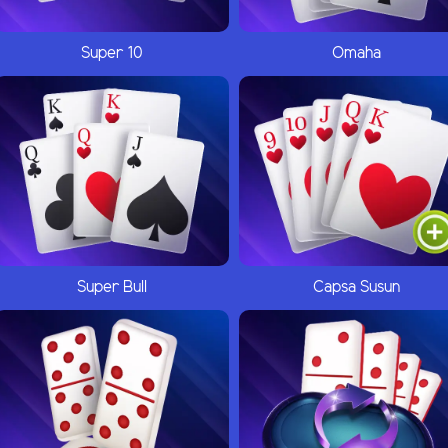
Super 10
Omaha
Super Bull
Capsa Susun