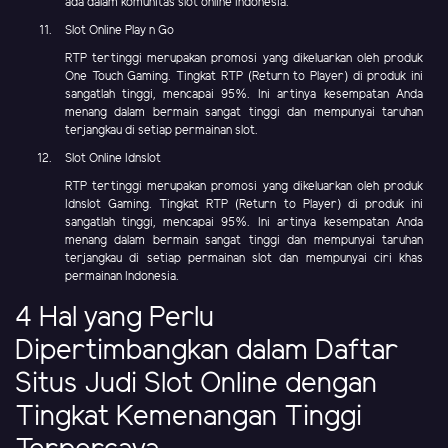
ada dalam komunitas slot online Indonesia.
Slot Online Play n Go
RTP tertinggi merupakan promosi yang dikeluarkan oleh produk
One Touch Gaming. Tingkat RTP (Return to Player) di produk ini
sangatlah tinggi, mencapai 95%. Ini artinya kesempatan Anda
menang dalam bermain sangat tinggi dan mempunyai taruhan
terjangkau di setiap permainan slot.
Slot Online Idnslot
RTP tertinggi merupakan promosi yang dikeluarkan oleh produk
Idnslot Gaming. Tingkat RTP (Return to Player) di produk ini
sangatlah tinggi, mencapai 95%. Ini artinya kesempatan Anda
menang dalam bermain sangat tinggi dan mempunyai taruhan
terjangkau di setiap permainan slot dan mempunyai ciri khas
permainan Indonesia.
4 Hal yang Perlu
Dipertimbangkan dalam Daftar
Situs Judi Slot Online dengan
Tingkat Kemenangan Tinggi