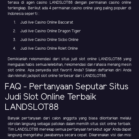
terasa di agen casino LANDSLOT88 dengan permainan casino online
terlengkap. Berikut ada 4 permainan casino online yang paling populer di
Indonesia seperti :
Judi live Casino Online Baccarat
Judi live Casino Online Dragon Tiger
Judi live Casino Online Sicbo Online
Judi live Casino Online Rolet Online
Demikianlah rekomendasi dari situs judi slot online LANDSLOT88 yang
mengupas habis semua kelebihan, rekomendasi dan rahasia menang mesin
slot online. Apa penyedia slot favorit Anda? Silakan daftarkan diri Anda
dan nikmati jackpot slot online terbesar dari LANDSLOT88.
FAQ - Pertanyaan Seputar Situs
Judi Slot Online Terbaik
LANDSLOT88
Banyak pertanyaan dari calon anggota yang biasa dilontarkan melalui
obrolan langsung sebagai patokan dalam memilih situs slot online terbaik.
Tim LANDSLOT88 merekap semua pertanyaan tersebut agar Anda dapat
langsung mengetahui jawabannya secara cepat. Dikarenakan visi dan misi