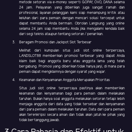
metode setoran via e-money seperti GOPAY, OVO, DANA selama
24 jam. Pelayanan yang diberikan juga sangat ramah dan
profesional, layanan pelanggan kami siap menampung kritik atau
keluhan dari para pemain dengan mencari solusi tercepat untuk
dapat membantu Anda bermain. Obrolan Langsung yang online
selama 24 jam siap membantu Anda jika mengalami kendala baik
dari segi teknis ataupun tentang setoran / penarikan.
Beragam Promosi dan Jackpot Slot Terbesar
Melihat dari kumpulan situs judi slot online terpercaya,
LANDSLOT88 memberikan promosi terbesar yang dapat Anda
klaim baik bagi anggota baru atau anggota lama yang telah
bergabung. Promosi yang diberikan tidak hanya janji, di mana para
pemain dapat mengklaimnya dengan syarat yang wajar.
Keamanan dan Kenyamanan Anggota Merupakan Prioritas
Situs judi slot online terpercaya pastinya akan memberikan
keamanan dan kenyamanan bagi para pemain dalam melakukan
taruhan. Bukan hanya soal anggota melakukan setoran tetapi lebih
menjaga anggota dari data yang tidak tersebar dan kenyamanan
dari para pemain dalam melakukan taruhan. Data dari para pemain
akan terenkripsi secara aman dan tidak akan jatuh ke pihak yang
tidak bertanggung jawab.