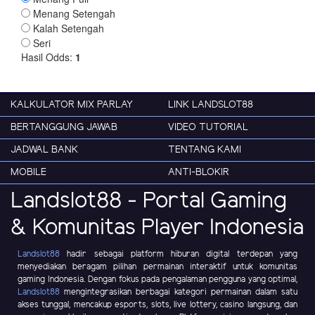
KALKULATOR MIX PARLAY
LINK LANDSLOT88
BERTANGGUNG JAWAB
VIDEO TUTORIAL
JADWAL BANK
TENTANG KAMI
MOBILE
ANTI-BLOKIR
Landslot88 - Portal Gaming
& Komunitas Player Indonesia
Landslot88
hadir sebagai platform hiburan digital terdepan yang
menyediakan beragam pilihan permainan interaktif untuk komunitas
gaming Indonesia. Dengan fokus pada pengalaman pengguna yang optimal,
Landslot88
mengintegrasikan berbagai kategori permainan dalam satu
akses tunggal, mencakup esports, slots, live lottery, casino langsung, dan