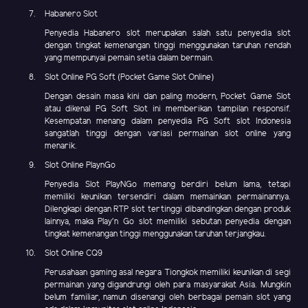
Habanero Slot
Penyedia Habanero slot merupakan salah satu penyedia slot
dengan tingkat kemenangan tinggi menggunakan taruhan rendah
yang mempunyai pemain setia dalam bermain.
Slot Online PG Soft (Pocket Game Slot Online)
Dengan desain masa kini dan paling modern, Pocket Game Slot
atau dikenal PG Soft Slot ini memberikan tampilan responsif.
Kesempatan menang dalam penyedia PG Soft slot Indonesia
sangatlah tinggi dengan variasi permainan slot online yang
menarik.
Slot Online PlaynGo
Penyedia Slot PlayNGo memang berdiri belum lama, tetapi
memiliki keunikan tersendiri dalam memainkan permainannya.
Dilengkapi dengan RTP slot tertinggi dibandingkan dengan produk
lainnya, maka Play'n Go slot memiliki sebutan penyedia dengan
tingkat kemenangan tinggi menggunakan taruhan terjangkau.
Slot Online CQ9
Perusahaan gaming asal negara Tiongkok memiliki keunikan di segi
permainan yang digandrungi oleh para masyarakat Asia. Mungkin
belum familiar, namun disenangi oleh berbagai pemain slot yang