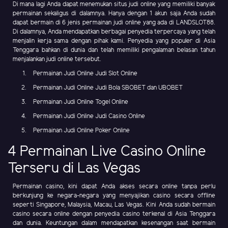
Di mana lagi Anda dapat menemukan situs judi online yang memiliki banyak
permainan sekaligus di dalamnya. Hanya dengan 1 akun saja Anda sudah
dapat bermain di 6 jenis permainan judi online yang ada di LANDSLOT88.
Di dalamnya, Anda mendapatkan berbagai penyedia terpercaya yang telah
menjalin kerja sama dengan pihak kami. Penyedia yang populer di Asia
Tenggara bahkan di dunia dan telah memiliki pengalaman belasan tahun
menjalankan judi online tersebut.
Permainan Judi Online Judi Slot Online
Permainan Judi Online Judi Bola SBOBET dan UBOBET
Permainan Judi Online Togel Online
Permainan Judi Online Judi Casino Online
Permainan Judi Online Poker Online
4 Permainan Live Casino Online
Terseru di Las Vegas
Permainan casino, kini dapat Anda akses secara online tanpa perlu
berkunjung ke negara-negara yang menyajikan casino secara offline
seperti Singapore, Malaysia, Macau, Las Vegas. Kini Anda sudah bermain
casino secara online dengan penyedia casino terkenal di Asia Tenggara
dan dunia. Keuntungan dalam mendapatkan kesenangan saat bermain