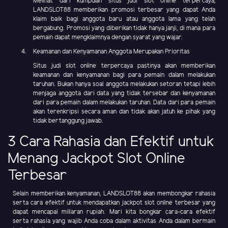
Melihat dari kumpulan situs judi slot online terpercaya,
LANDSLOT88 memberikan promosi terbesar yang dapat Anda
klaim baik bagi anggota baru atau anggota lama yang telah
bergabung. Promosi yang diberikan tidak hanya janji, di mana para
pemain dapat mengklaimnya dengan syarat yang wajar.
Keamanan dan Kenyamanan Anggota Merupakan Prioritas
Situs judi slot online terpercaya pastinya akan memberikan
keamanan dan kenyamanan bagi para pemain dalam melakukan
taruhan. Bukan hanya soal anggota melakukan setoran tetapi lebih
menjaga anggota dari data yang tidak tersebar dan kenyamanan
dari para pemain dalam melakukan taruhan. Data dari para pemain
akan terenkripsi secara aman dan tidak akan jatuh ke pihak yang
tidak bertanggung jawab.
3 Cara Rahasia dan Efektif untuk
Menang Jackpot Slot Online
Terbesar
Selain memberikan kenyamanan, LANDSLOT88 akan membongkar rahasia
serta cara efektif untuk mendapatkan jackpot slot online terbesar yang
dapat mencapai miliaran rupiah. Mari kita bongkar cara-cara efektif
serta rahasia yang wajib Anda coba dalam aktivitas Anda dalam bermain