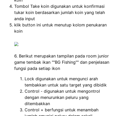
koin
Tombol Take koin digunakan untuk konfirmasi
tukar koin berdasarkan jumlah koin yang telah
anda input
klik button ini untuk menutup kolom penukaran
koin
6. Berikut merupakan tampilan pada room junior
game tembak ikan ""BG Fishing"" dan penjelasan
fungsi pada setiap ikon
Lock digunakan untuk mengunci arah
tembakkan untuk satu target yang dibidik
Control - digunakan untuk mengontrol
dengan menurunkan peluru yang
ditembakkan
Control + berfungsi untuk menambah