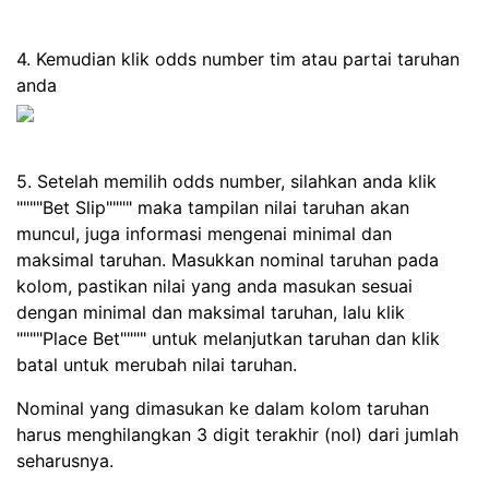
4. Kemudian klik odds number tim atau partai taruhan
anda
5. Setelah memilih odds number, silahkan anda klik
""""Bet Slip"""" maka tampilan nilai taruhan akan
muncul, juga informasi mengenai minimal dan
maksimal taruhan. Masukkan nominal taruhan pada
kolom, pastikan nilai yang anda masukan sesuai
dengan minimal dan maksimal taruhan, lalu klik
""""Place Bet"""" untuk melanjutkan taruhan dan klik
batal untuk merubah nilai taruhan.
Nominal yang dimasukan ke dalam kolom taruhan
harus menghilangkan 3 digit terakhir (nol) dari jumlah
seharusnya.