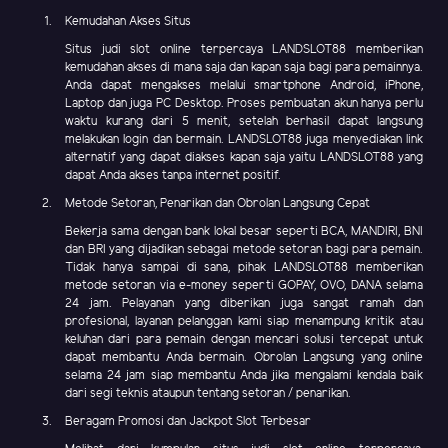
Kemudahan Akses Situs
Situs judi slot online terpercaya LANDSLOT88 memberikan
kemudahan akses di mana saja dan kapan saja bagi para pemainnya.
Anda dapat mengakses melalui smartphone Android, iPhone,
Laptop dan juga PC Desktop. Proses pembuatan akun hanya perlu
waktu kurang dari 5 menit, setelah berhasil dapat langsung
melakukan login dan bermain. LANDSLOT88 juga menyediakan link
alternatif yang dapat diakses kapan saja yaitu LANDSLOT88 yang
dapat Anda akses tanpa internet positif.
Metode Setoran, Penarikan dan Obrolan Langsung Cepat
Bekerja sama dengan bank lokal besar seperti BCA, MANDIRI, BNI
dan BRI yang dijadikan sebagai metode setoran bagi para pemain.
Tidak hanya sampai di sana, pihak LANDSLOT88 memberikan
metode setoran via e-money seperti GOPAY, OVO, DANA selama
24 jam. Pelayanan yang diberikan juga sangat ramah dan
profesional, layanan pelanggan kami siap menampung kritik atau
keluhan dari para pemain dengan mencari solusi tercepat untuk
dapat membantu Anda bermain. Obrolan Langsung yang online
selama 24 jam siap membantu Anda jika mengalami kendala baik
dari segi teknis ataupun tentang setoran / penarikan.
Beragam Promosi dan Jackpot Slot Terbesar