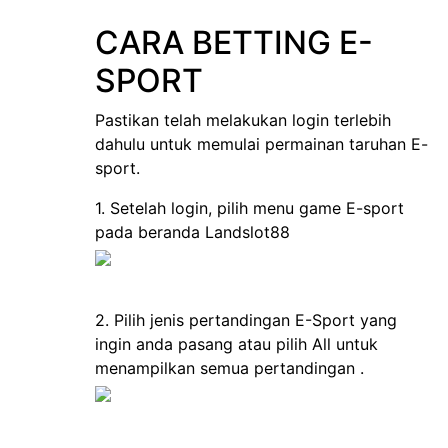
CARA BETTING E-
SPORT
Pastikan telah melakukan login terlebih
dahulu untuk memulai permainan taruhan E-
sport.
1. Setelah login, pilih menu game E-sport
pada beranda Landslot88
2. Pilih jenis pertandingan E-Sport yang
ingin anda pasang atau pilih All untuk
menampilkan semua pertandingan .