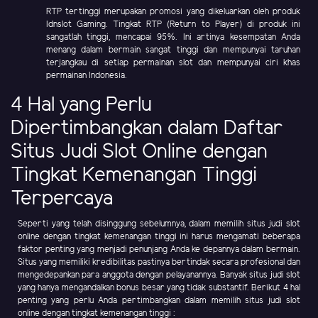
RTP tertinggi merupakan promosi yang dikeluarkan oleh produk
Idnslot Gaming. Tingkat RTP (Return to Player) di produk ini
sangatlah tinggi, mencapai 95%. Ini artinya kesempatan Anda
menang dalam bermain sangat tinggi dan mempunyai taruhan
terjangkau di setiap permainan slot dan mempunyai ciri khas
permainan Indonesia.
4 Hal yang Perlu
Dipertimbangkan dalam Daftar
Situs Judi Slot Online dengan
Tingkat Kemenangan Tinggi
Terpercaya
Seperti yang telah disinggung sebelumnya, dalam memilih situs judi slot
online dengan tingkat kemenangan tinggi ini harus mengamati beberapa
faktor penting yang menjadi penunjang Anda ke depannya dalam bermain.
Situs yang memiliki kredibilitas pastinya bertindak secara profesional dan
mengedepankan para anggota dengan pelayanannya. Banyak situs judi slot
yang hanya mengandalkan bonus besar yang tidak substantif. Berikut 4 hal
penting yang perlu Anda pertimbangkan dalam memilih situs judi slot
online dengan tingkat kemenangan tinggi :