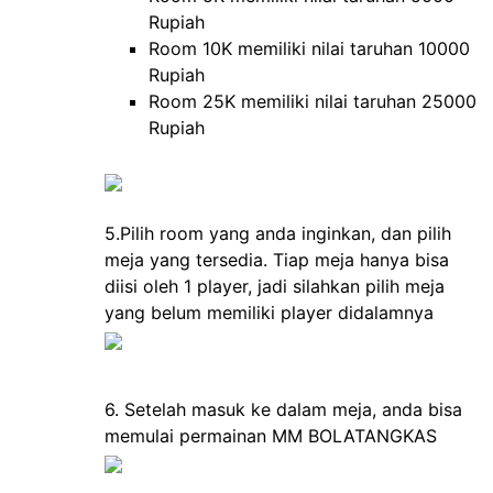
Rupiah
Room 10K memiliki nilai taruhan 10000
Rupiah
Room 25K memiliki nilai taruhan 25000
Rupiah
5.Pilih room yang anda inginkan, dan pilih
meja yang tersedia. Tiap meja hanya bisa
diisi oleh 1 player, jadi silahkan pilih meja
yang belum memiliki player didalamnya
6. Setelah masuk ke dalam meja, anda bisa
memulai permainan MM BOLATANGKAS