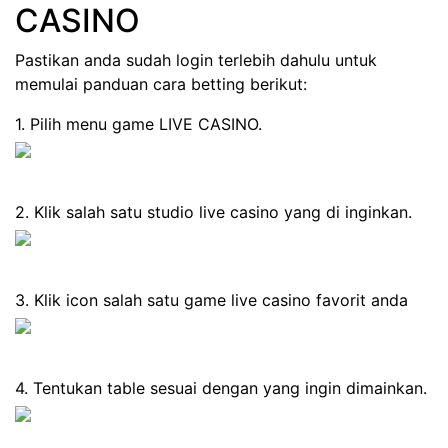
CASINO
Pastikan anda sudah login terlebih dahulu untuk
memulai panduan cara betting berikut:
1. Pilih menu game LIVE CASINO.
2. Klik salah satu studio live casino yang di inginkan.
3. Klik icon salah satu game live casino favorit anda
4. Tentukan table sesuai dengan yang ingin dimainkan.