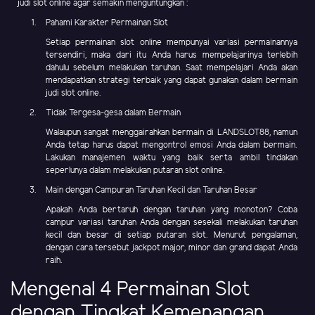
judi slot online agar semakin menguntungkan :
Pahami Karakter Permainan Slot
Setiap permainan slot online mempunyai variasi permainannya
tersendiri, maka dari itu Anda harus mempelajarinya terlebih
dahulu sebelum melakukan taruhan. Saat mempelajari Anda akan
mendapatkan strategi terbaik yang dapat gunakan dalam bermain
judi slot online.
Tidak Tergesa-gesa dalam Bermain
Walaupun sangat menggairahkan bermain di LANDSLOT88, namun
Anda tetap harus dapat mengontrol emosi Anda dalam bermain.
Lakukan manajemen waktu yang baik serta ambil tindakan
seperlunya dalam melakukan putaran slot online.
Main dengan Campuran Taruhan Kecil dan Taruhan Besar
Apakah Anda bertaruh dengan taruhan yang monoton? Coba
campur variasi taruhan Anda dengan sesekali melakukan taruhan
kecil dan besar di setiap putaran slot. Menurut pengalaman,
dengan cara tersebut jackpot major, minor dan grand dapat Anda
raih.
Mengenal 4 Permainan Slot
dengan Tingkat Kemenangan