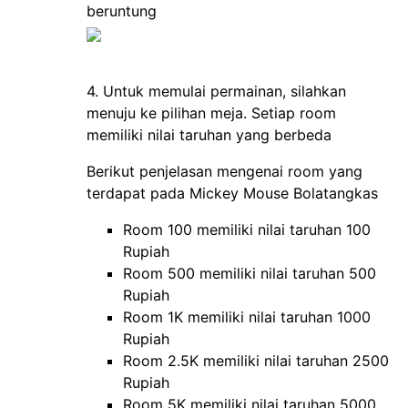
beruntung
4. Untuk memulai permainan, silahkan
menuju ke pilihan meja. Setiap room
memiliki nilai taruhan yang berbeda
Berikut penjelasan mengenai room yang
terdapat pada Mickey Mouse Bolatangkas
Room 100 memiliki nilai taruhan 100
Rupiah
Room 500 memiliki nilai taruhan 500
Rupiah
Room 1K memiliki nilai taruhan 1000
Rupiah
Room 2.5K memiliki nilai taruhan 2500
Rupiah
Room 5K memiliki nilai taruhan 5000