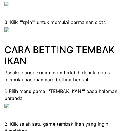
3. Klik ""spin"" untuk memulai permainan slots.
CARA BETTING TEMBAK
IKAN
Pastikan anda sudah login terlebih dahulu untuk
memulai panduan cara betting berikut:
1. Pilih menu game ""TEMBAK IKAN"" pada halaman
beranda.
2. Klik salah satu game tembak ikan yang ingin